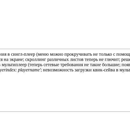
ия в сингл-плеер (меню можно прокручивать не только с помощ
 на экране; скроллинг различных листов теперь не глючит; реш
 мультиплеер (теперь сетевые требования не такие большие; по
ayerindex: playername'
; невозможность загрузки квик-сейва в муль