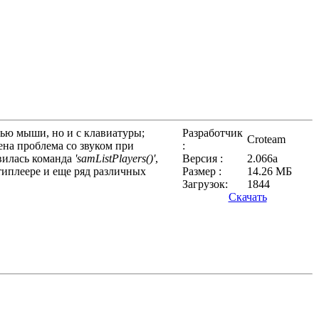
ью мыши, но и с клавиатуры;
Разработчик
Croteam
ена проблема со звуком при
:
явилась команда
'samListPlayers()'
,
Версия :
2.066a
типлеере и еще ряд различных
Размер :
14.26 МБ
Загрузок:
1844
Скачать