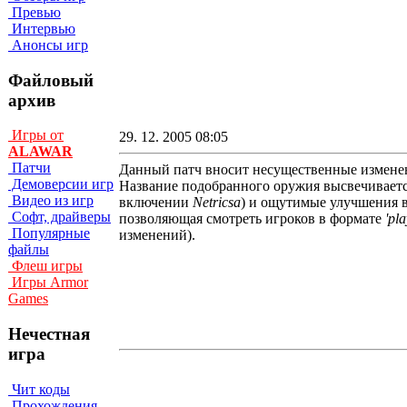
Превью
Интервью
Анонсы игр
Файловый
архив
Игры от
29. 12. 2005 08:05
ALAWAR
Патчи
Данный патч вносит несущественные изменен
Демоверсии игр
Название подобранного оружия высвечивается
Видео из игр
включении
Netricsa
) и ощутимые улучшения в
Софт, драйверы
позволяющая смотреть игроков в формате
'pl
Популярные
изменений).
файлы
Флеш игры
Игры Armor
Games
Нечестная
игра
Чит коды
Прохождения