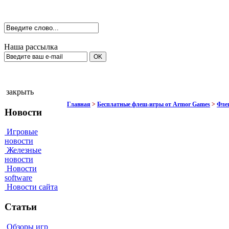
Наша рассылка
закрыть
Главная
>
Бесплатные флеш-игры от Armor Games
>
Флеш
Новости
Игровые
новости
Железные
новости
Новости
software
Новости сайта
Статьи
Обзоры игр