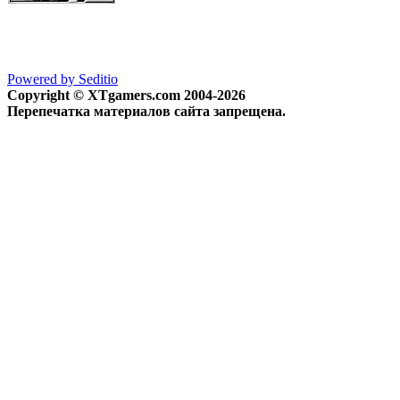
Powered by Seditio
Copyright © XTgamers.com 2004-2026
Перепечатка материалов сайта запрещена.