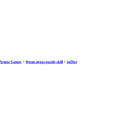
 Armor Games
>
Флеш-игры puzzle-skill
>
enDice