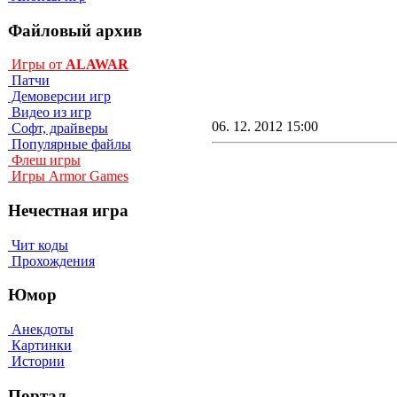
Файловый архив
Игры от
ALAWAR
Патчи
Демоверсии игр
Видео из игр
06. 12. 2012 15:00
Софт, драйверы
Популярные файлы
Флеш игры
Игры Armor Games
Нечестная игра
Чит коды
Прохождения
Юмор
Анекдоты
Картинки
Истории
Портал