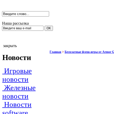
Наша рассылка
закрыть
Главная
>
Бесплатные флеш-игры от Armor 
Новости
Игровые
новости
Железные
новости
Новости
software