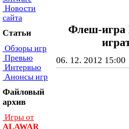
Новости
сайта
Флеш-игра K
Статьи
игра
Обзоры игр
Превью
06. 12. 2012 15:00
Интервью
Анонсы игр
Файловый
архив
Игры от
ALAWAR