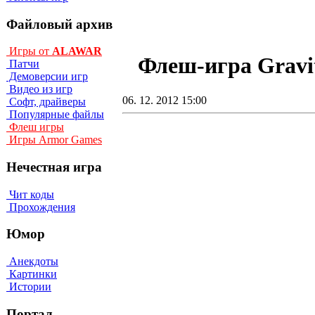
Файловый архив
Игры от
ALAWAR
Флеш-игра Gravit
Патчи
Демоверсии игр
Видео из игр
06. 12. 2012 15:00
Софт, драйверы
Популярные файлы
Флеш игры
Игры Armor Games
Нечестная игра
Чит коды
Прохождения
Юмор
Анекдоты
Картинки
Истории
Портал