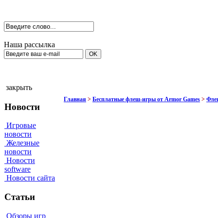
Наша рассылка
закрыть
Главная
>
Бесплатные флеш-игры от Armor Games
>
Флеш
Новости
Игровые
новости
Железные
новости
Новости
software
Новости сайта
Статьи
Обзоры игр