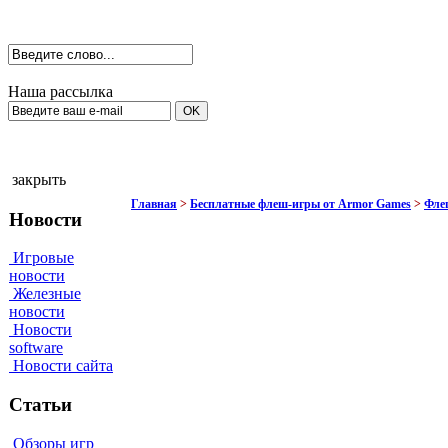
Наша рассылка
закрыть
Главная
>
Бесплатные флеш-игры от Armor Games
>
Флеш
Новости
Игровые
новости
Железные
новости
Новости
software
Новости сайта
Статьи
Обзоры игр