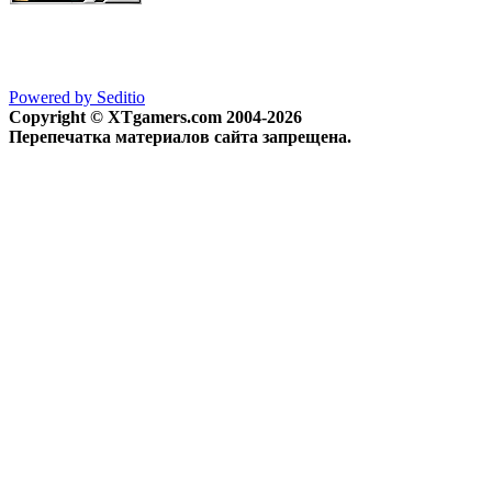
Powered by Seditio
Copyright © XTgamers.com 2004-2026
Перепечатка материалов сайта запрещена.