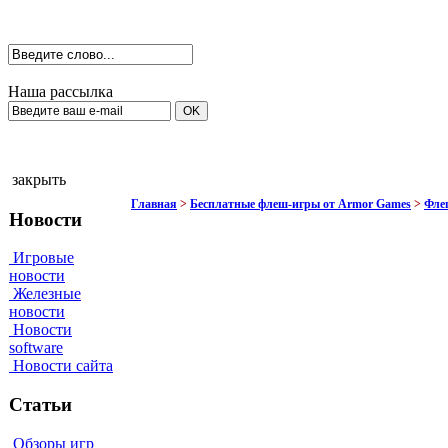
Наша рассылка
закрыть
Главная
>
Бесплатные флеш-игры от Armor Games
>
Флеш
Новости
Игровые
новости
Железные
новости
Новости
software
Новости сайта
Статьи
Обзоры игр