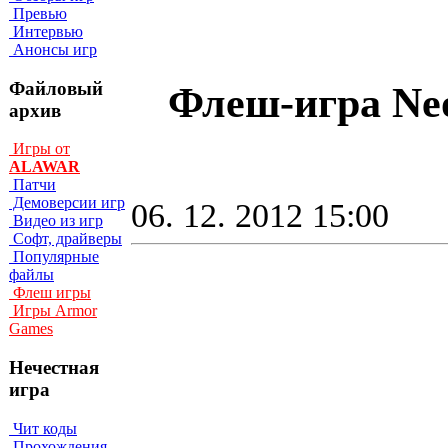
Превью
Интервью
Анонсы игр
Файловый
Флеш-игра Neo
архив
Игры от
ALAWAR
Патчи
Демоверсии игр
06. 12. 2012 15:00
Видео из игр
Софт, драйверы
Популярные
файлы
Флеш игры
Игры Armor
Games
Нечестная
игра
Чит коды
Прохождения