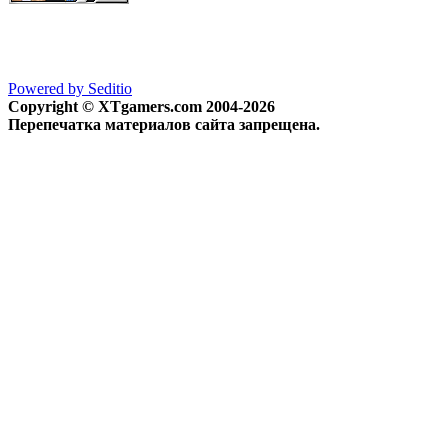
Powered by Seditio
Copyright © XTgamers.com 2004-2026
Перепечатка материалов сайта запрещена.