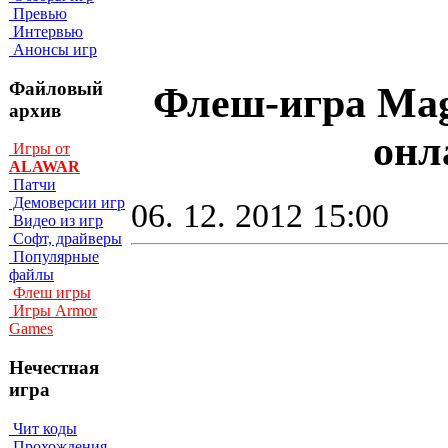
Превью
Интервью
Анонсы игр
Файловый
Флеш-игра Magi
архив
онл
Игры от
ALAWAR
Патчи
Демоверсии игр
06. 12. 2012 15:00
Видео из игр
Софт, драйверы
Популярные
файлы
Флеш игры
Игры Armor
Games
Нечестная
игра
Чит коды
Прохождения