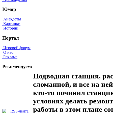
Юмор
Анекдоты
Картинки
Истории
Портал
Игровой форум
О нас
Реклама
Рекомендуем:
Подводная станция, ра
сломанной, и все на не
кто-то починил станцию
условиях делать ремонт
работы в этом плане 