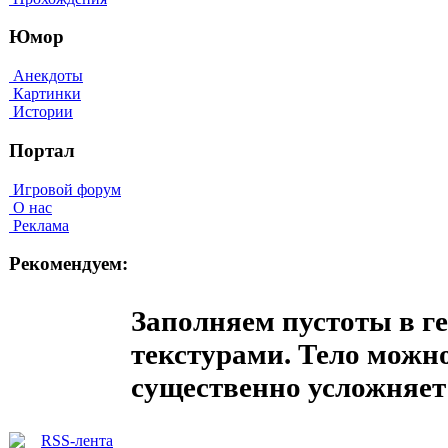
Юмор
Анекдоты
Картинки
Истории
Портал
Игровой форум
О нас
Реклама
Рекомендуем:
Заполняем пустоты в г
текстурами. Тело можно
существенно усложняет