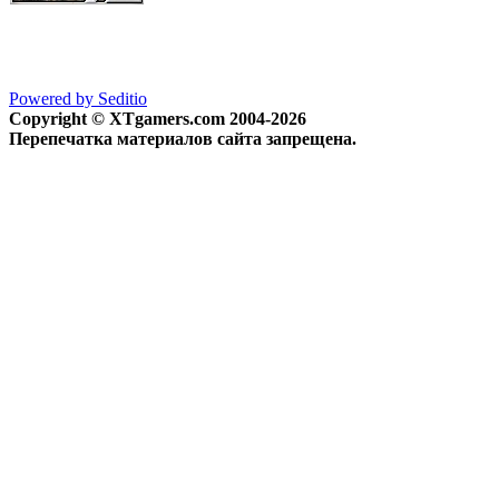
Powered by Seditio
Copyright © XTgamers.com 2004-2026
Перепечатка материалов сайта запрещена.