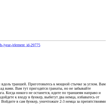
th-/year-/element_id-29775
 и вдоль траншей. Приготовьтесь к мощной стычке за углом. Вам
ад вами. Вам тут пригодятся гранаты, но не забывайте
га. Когда никого не останется, идите по траншеям направо и
дойдете к входу в бункер, выбегут два немца, избавьтесь от
 Войдите в сам бункер, уничтожьте 2-3 немца за препятствиями