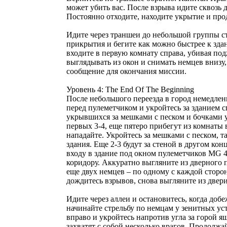
может убить вас. После взрыва идите сквозь 
Постоянно отходите, находите укрытие и про
Идите через траншеи до небольшой группы с
прикрытия и бегите как можно быстрее к здан
входите в первую комнату справа, убивая по
выглядывать из окон и снимать немцев внизу,
сообщение для окончания миссии.
Уровень 4: The End Of The Beginning
После небольшого переезда в город немедленн
перед пулеметчиком и укройтесь за зданием с
укрывшихся за мешками с песком и бочками у
первых 3-4, еще пятеро прибегут из комнаты
нападайте. Укройтесь за мешками с песком, т
здания. Еще 2-3 будут за стеной в другом ко
входу в здание под окном пулеметчиков MG 42
коридору. Аккуратно выгляните из дверного п
еще двух немцев – по одному с каждой сторон
дождитесь взрывов, снова выгляните из двери
Идите через аллеи и остановитесь, когда добе
начинайте стрельбу по немцам у зенитных уст
вправо и укройтесь напротив угла за горой я
захватят с собой несколько врагов. Продолжа