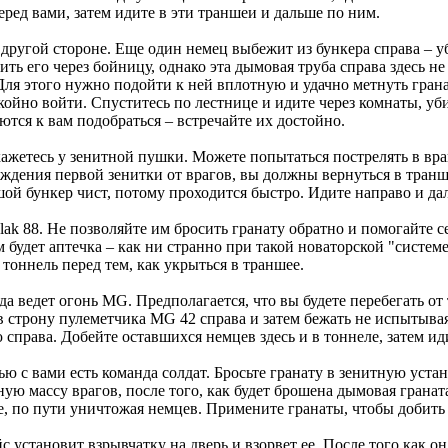
ред вами, затем идите в эти траншеи и дальше по ним.
 другой стороне. Еще один немец выбежит из бункера справа – уб
ь его через бойницу, однако эта дымовая труба справа здесь не 
Для этого нужно подойти к ней вплотную и удачно метнуть гранат
ойно войти. Спуститесь по лестнице и идите через комнаты, уби
тся к вам подобраться – встречайте их достойно.
кажетесь у зенитной пушки. Можете попытаться пострелять в вра
ождения первой зенитки от врагов, вы должны вернуться в тра
й бункер чист, потому проходится быстро. Идите направо и дал
lak 88. Не позволяйте им бросить гранату обратно и помогайте се
 будет аптечка – как ни странно при такой новаторской "системе
 тоннель перед тем, как укрыться в траншее.
а ведет огонь MG. Предполагается, что вы будете перебегать от 
 строну пулеметчика MG 42 справа и затем бежать не испытывая
 справа. Добейте оставшихся немцев здесь и в тоннеле, затем ид
ю с вами есть команда солдат. Бросьте гранату в зенитную устан
ую массу врагов, после того, как будет брошена дымовая граната
, по пути уничтожая немцев. Примените гранаты, чтобы добить 
 установит взрывчатку на дверь и взорвет ее. После того как он