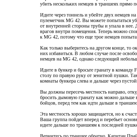
убить нескольких немцев в траншеях прямо пе
Идите через тоннель и убейте двух немцев на
пулеметчик MG 42. Вы можете попытаться убит
от внутренней стороны трубы и упала в нее. 
врагов внутри помещения. Теперь можно спок
к MG 42, потому что еще трое немцев попытаю
Как только выберитесь на другом конце, то о
них избавиться. В любом случае после освоб
немцев на MG 42, однако следующий небольшо
Идите в бункер и бросьте гранату в команду F
столу по правую руку от зенитной пушки. Там
комнаты бункера слева и дальше через пустой
Вы должны пересечь местность направо, откуд
бросить дымовую гранату как можно дальше в
бойцов, перед тем как идти дальше в траншею
Эта местность хорошо защищается, но к счасть
Ваша группа пойдет вперед и перебьет основн
идите дальше по траншеям к последней пушке
Вернитесь по траншее обратно. Капитан Прайс