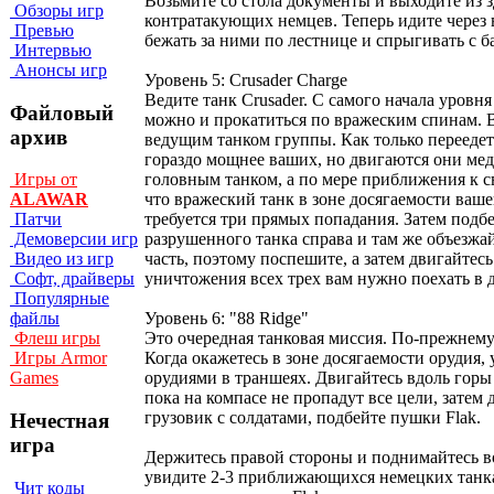
Возьмите со стола документы и выходите из 
Обзоры игр
контратакующих немцев. Теперь идите через во
Превью
бежать за ними по лестнице и спрыгивать с б
Интервью
Анонсы игр
Уровень 5: Crusader Charge
Ведите танк Crusader. С самого начала уров
Файловый
можно и прокатиться по вражеским спинам. В 
архив
ведущим танком группы. Как только переедет
гораздо мощнее ваших, но двигаются они мед
головным танком, а по мере приближения к с
Игры от
что вражеский танк в зоне досягаемости ваше
ALAWAR
требуется три прямых попадания. Затем подбе
Патчи
разрушенного танка справа и там же объезжа
Демоверсии игр
часть, поэтому поспешите, а затем двигайтесь
Видео из игр
уничтожения всех трех вам нужно поехать в д
Софт, драйверы
Популярные
Уровень 6: "88 Ridge"
файлы
Это очередная танковая миссия. По-прежнему 
Флеш игры
Когда окажетесь в зоне досягаемости орудия,
Игры Armor
орудиями в траншеях. Двигайтесь вдоль горы 
Games
пока на компасе не пропадут все цели, зате
грузовик с солдатами, подбейте пушки Flak.
Нечестная
игра
Держитесь правой стороны и поднимайтесь во
увидите 2-3 приближающихся немецких танка
Чит коды