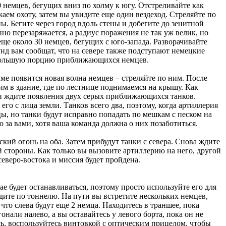
 немцев, бегущих вниз по холму к югу. Отстреливайте как
аем охоту, затем вы увидите еще один вездеход. Стреляйте по
. Бегите через город вдоль стены и добегите до зенитной
нно перезаряжается, а радиус поражения не так уж велик, но
еще около 30 немцев, бегущих с юго-запада. Разворачивайте
унд вам сообщат, что на севере также подступают немецкие
е большую порцию приближающихся немцев.
ме появится новая волна немцев – стреляйте по ним. После
м в здание, где по лестнице поднимаемся на крышу. Как
 и ждите появления двух серых приближающихся танков.
 его с лица земли. Танков всего два, поэтому, когда артиллерия
йцы, но танки будут исправно попадать по мешкам с песком на
 за вами, хотя ваша команда должна о них позаботиться.
кий огонь на оба. Затем прибудут танки с севера. Снова ждите
 стороны. Как только вы вызовите артиллерию на него, другой
северо-востока и миссия будет пройдена.
чае будет останавливаться, поэтому просто используйте его для
идите по тоннелю. На пути вы встретите нескольких немцев,
то слева будут еще 2 немца. Находитесь в траншее, пока
онали налево, а вы оставайтесь у левого борта, пока он не
сь, воспользуйтесь винтовкой с оптическим прицелом, чтобы