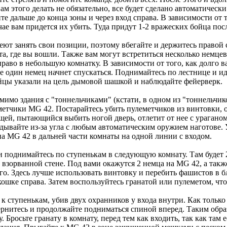
ам этого делать не обязательно, все будет сделано автоматическ
е дальше до конца зоны и через вход справа. В зависимости от т
е вам придется их убить. Туда придут 1-2 вражеских бойца пос
пеют занять свои позиции, поэтому вбегайте и держитесь правой
та, где вы вошли. Также вам могут встретиться несколько немце
аво в небольшую комнатку. В зависимости от того, как долго в
е один немец начнет спускаться. Поднимайтесь по лестнице и иди
ойцы указали на цель дымовой шашкой и наблюдайте фейерверк.
 мимо здания с "тоннельчиками" (кстати, в одном из "тоннельчик
тчики MG 42. Постарайтесь убить пулеметчиков из винтовки, од
ищей, пытающийся выбить ногой дверь, отлетит от нее с урагано
ывайте из-за угла с любым автоматическим оружием наготове. Уб
на MG 42 в дальней части комнаты на одной линии с входом.
поднимайтесь по ступенькам в следующую комнату. Там будет 2
 к взорванной стене. Под вами окажутся 2 немца на MG 42, а так
шего. Здесь лучше использовать винтовку и перебить фашистов в 
кошке справа. Затем воспользуйтесь гранатой или пулеметом, чт
к ступенькам, убив двух охранников у входа внутри. Как только 
ернитесь и продолжайте подниматься спиной вперед. Таким обр
 Бросьте гранату в комнату, перед тем как входить, так как там е