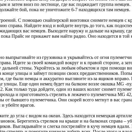
дым и затем вниз по лестнице, где вас поджидает группа немцев.
должайте бой, пока не уничтожите 6-7 находящихся там немцев.
троений. С помощью снайперской винтовки снимите немцев с кр
ию справа. Найдите вход и войдите внутрь до того, как подоспе
джидающих вас немцев. Выходите наружу и дальше на крышу, где
 пока Прайс не прикажет вам найти радио. Оно находится в той к
о выпрыгивайте из грузовика и укрывайтесь от огня пулеметчик
права. Идите за своей командой вокруг и к правой стороне, а за
 дальней стены. Укройтесь за любым объектом и при помощи вин
 в конце улицы и займут позиции своих предшественников. Попы
ам, где были немцы и аккуратно выгляните из-за ящиков вправо.
нце улицы. Еще один немец будет на балконе возле окошка MG -п
. Как только туда дойдете, один из ваших коллег снимет пулем
рохода и приготовьтесь стрелять в лежачего пулеметчика MG 42
ы от бывшего пулеметчика. Они скорей всего метнут в вас грана
 и убейте врагов.
жите до угла с видом на океан. Здесь находится немецкая артилл
ановок. Берегитесь стрелков на крыше и на балконах справа – 
щиков. Выглядывайте и слегка постреляйте в кучу немцев вдали.
йте стрелять и помогите команде добить всех. После этого и вдо