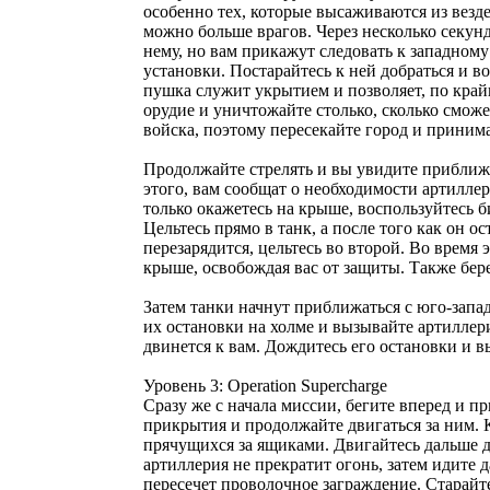
особенно тех, которые высаживаются из везде
можно больше врагов. Через несколько секунд
нему, но вам прикажут следовать к западном
установки. Постарайтесь к ней добраться и в
пушка служит укрытием и позволяет, по крайн
орудие и уничтожайте столько, сколько сможе
войска, поэтому пересекайте город и прини
Продолжайте стрелять и вы увидите приближа
этого, вам сообщат о необходимости артилле
только окажетесь на крыше, воспользуйтесь 
Цельтесь прямо в танк, а после того как он ос
перезарядится, цельтесь во второй. Во время
крыше, освобождая вас от защиты. Также бере
Затем танки начнут приближаться с юго-запад
их остановки на холме и вызывайте артиллер
двинется к вам. Дождитесь его остановки и в
Уровень 3: Operation Supercharge
Сразу же с начала миссии, бегите вперед и пр
прикрытия и продолжайте двигаться за ним. К
прячущихся за ящиками. Двигайтесь дальше до
артиллерия не прекратит огонь, затем идите д
пересечет проволочное заграждение. Старайт