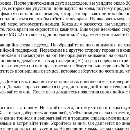
ходов. После уничтожения двух вездеходов, вы увидите около 30
 те, которых вы упустили, поднимутся на холм, поэтому продолж
у флангу и остановить немцев, которые прорывают линию обороны
оспользоваться ею, чтобы отбить атаку врага. Пушка очень медле
ей мере, затормозить немцев. Когда дым развеется, вы увидите 
те, пока враги не скроются за камнями. Еще через несколько сек
майте MG 42 от своего однополчанина. Из пулемета уничтожьт
ющийся слева вездеход. Не обращайте на него внимания, на хол
рийской поддержки. Переходим на другую сторону города и входи
биноклем и посмотрите на юг. Не обращайте внимания на солдат
тановился, делайте вызов артиллерии ( F ) и град снарядов сотрет
 этого процесса по вам практически не будут сильно стрелять бо
гитесь пронырливых немцев, которые взберутся по лестнице, что
а. Дождитесь, пока они не остановятся, и вызывайте артиллерийс
ию. Дальше справа появится еще один последний танк с северной
ызывайте огонь. После него дождитесь появления своих войск с 
игнитесь за танком. Не касайтесь его, потому что он в таком слу
ак только доберетесь до траншей, убейте немцев слева и затем 
 конца тоннеля и выпрыгивайте в траншею справа, имея ввиду, ч
альше и встречайте танк. Укройтесь за ним. Он двигается по диаг
есь не попасть под гусеницы. На вершине холма, где вы окажете