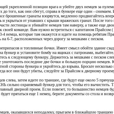
ющей укрепленной позиции врага и убейте двух немцев за пулеме
х до того, как они сбегут, справа в бункере еще один - снимаем
 все брошенные гранаты взорвутся, медленно продвигайтесь впере
ть и укрыться от упавших с крыши вражеских гранат. После того 
й части лестницы и убивайте немцев там наверху, а также еще
к своей команде. Вам нужно встретиться с капитаном Прайсом ( P
3-4 немца, которые там окажутся и идите на помощь ребятам Пр
ь на 6-7, расположенных через дорогу за мешками с песком.
еприпасов и топливные бочки. Имеет смысл обойти здание сзад
на бункер и установите бомбу на ящиках с патронами, выбегайте.
есь к следующему бункеру. Держитесь за мешками с песком слева
те уничтожить последние две бочки и большую порцию немцев. Ко
тной стороны бункера и укройтесь до взрыва. Бросьте несколько 
гда все они будут убиты, следуйте за Прайсом к дверному проем
ев слева, затем идите по траншее, где будут еще около 5 прячущ
 ОЧЕНЬ сильно охраняемый бункер для того, чтобы его вычистить. 
 главный дверной проем. Если повезет, то большинство немцев б
будет прятаться еще 1 немец, берите документы со стола и возвр
емцев, оказавшихся неподалеку, прыгаем в ближайшую траншею 