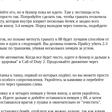
ейте его, но в бункер пока не идите. Там у лестницы есть
просто так. Попробуйте сделать так, чтобы граната отскочила
у, которая внутри взорвет несколько бочек и заодно всех
в внизу 3-4 немцев. Перед выходом через тоннель, подойдите
гов, но похоже метнуть гранату к 88 будет лучшим способом от
ншею и идти к следующей. Вы должны помочь Прайсу убить 2-3
ьше по траншеям, убивая нескольких немцев за углом.
бе автоматом. Когда все будет чисто, идите в бункер и дальше к
 здоровья" в Call of Duty 2. Продолжайте движение через
танка к танку, первый из которых подбит, но вы можете просто
 особого сопротивления. Укройтесь за камнями и перебейте
ите через траншею слева.
овку и в четырех немцев у бочек внизу, а затем укройтесь.
. Идите дальше и добейте оставшихся немцев у 88, а затем
оставшихся врагов у пушки и окончательно ее "очистить".
 установил бомбу, отойдите как можно дальше, так как взрыв