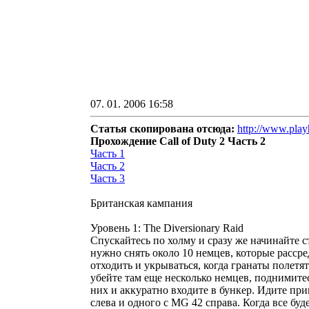
07. 01. 2006 16:58
Статья скопирована отсюда:
http://www.play
Прохождение Call of Duty 2 Часть 2
Часть 1
Часть 2
Часть 3
Британская кампания
Уровень 1: The Diversionary Raid
Спускайтесь по холму и сразу же начинайте с
нужно снять около 10 немцев, которые рассре
отходить и укрываться, когда гранаты полетя
убейте там еще несколько немцев, поднимитесь
них и аккуратно входите в бункер. Идите пр
слева и одного с MG 42 справа. Когда все буд