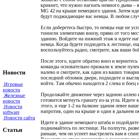
крикнет, что нужно нагнать немного дыма – в
MG 42 на крыше немецкого здания. Затем идит
будут поджидающие вас немцы. В любом случа
Если доберетесь быстро, то немцы еще не ус
тоннели элементами внизу, прямо от того мес
зданию. Войдите на нижний этаж и идите напр
немца. Когда будете подходить к лестнице, ещ
воспользуйтесь радио, смотрите, как ваши б
После этого, идите обратно вниз и вернитесь
команды основательно прижали к земле пулеме
Новости
налево и смотрите, как один из ваших товар
последний обломок двери, подходите и выгляд
войти. Там обычно находится 2 слева и боец 
Игровые
новости
Продолжайте движение через заднюю аллею и 
Железные
готовится метнуть гранату из-за угла. Идите
новости
этого, и еще 1-2 на балконе здания левее ва
Новости
напротив, один на крыше и один в дальнем о
software
Новости сайта
Идите в здание немецкого штаба и подойдите 
поднимайтесь по лестнице. На полпути, разв
Статьи
раньше, чем он успеет выстрелить вам в спину.