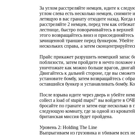
За углом расстреляйте немцев, идите к следу
углом слева есть несколько немцев, снимите и
летящую в вас гранату отходите назад. Когда
расстреляйте 2 немцев, перед тем как отбежа
лестнице, быстро поворачивайтесь в верхне
этого возвращайтесь вниз и присоединяйтесь 
зачищенной траншее перед бункером. Убейте 
нескольких справа, а затем сконцентрируйтес
Прайс прикажет разрушить немецкий запас бо
поблизости, затем пройдите в нечто похожее 
уничтожьте как можно больше врагов, двигайт
Двигайтесь к дальней стороне, где вы сможе
установите бомбу, затем возвращайтесь с обра
оставшийся бункер и устанавливать бомбу. Ко
После взрыва идите через дверь и убейте немц
collect a load of stupid maps!" вы войдете в
бросайте по гранате и затем еще несколько в
следующую комнату, где за одной из кроватей 
британская миссия будет пройдена.
Уровень 2: Holding The Line
Выпрыгиваем из грузовика и убиваем всех н