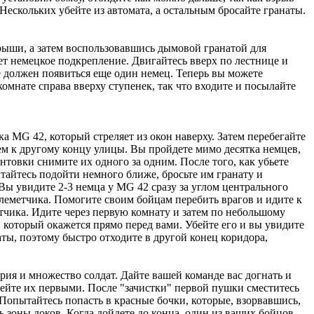
 Нескольких убейте из автомата, а остальным бросайте гранаты.
ыши, а затем воспользовавшись дымовой гранатой для
ет немецкое подкрепление. Двигайтесь вверх по лестнице и
 должен появиться еще один немец. Теперь вы можете
омнате справа вверху ступенек, так что входите и посылайте
а MG 42, который стреляет из окон наверху. Затем перебегайте
тем к другому концу улицы. Вы пройдете мимо десятка немцев,
товки снимите их одного за одним. После того, как убьете
тайтесь подойти немного ближе, бросьте им гранату и
 Вы увидите 2-3 немца у MG 42 сразу за углом центрального
улеметчика. Помогите своим бойцам перебить врагов и идите к
етчика. Идите через первую комнату и затем по небольшому
, который окажется прямо перед вами. Убейте его и вы увидите
ты, поэтому быстро отходите в другой конец коридора,
ерия и множество солдат. Дайте вашей команде вас догнать и
убейте их первыми. После "зачистки" первой пушки сместитесь
 Попытайтесь попасть в красные бочки, которые, взорвавшись,
ль зоны доков. Когда дойдете до конца, один из ваших бойцов