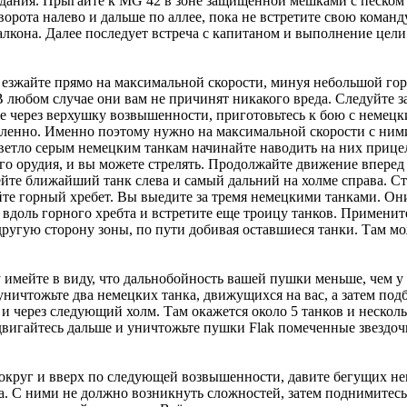
здания. Прыгайте к MG 42 в зоне защищенной мешками с песком 
рота налево и дальше по аллее, пока не встретите свою команду. 
алкона. Далее последует встреча с капитаном и выполнение цели
ня езжайте прямо на максимальной скорости, минуя небольшой г
любом случае они вам не причинят никакого вреда. Следуйте за з
е через верхушку возвышенности, приготовьтесь к бою с немец
ленно. Именно поэтому нужно на максимальной скорости с ними 
ветло серым немецким танкам начинайте наводить на них прицел 
го орудия, и вы можете стрелять. Продолжайте движение вперед
йте ближайший танк слева и самый дальний на холме справа. Ст
йте горный хребет. Вы выедите за тремя немецкими танками. Он
 вдоль горного хребта и встретите еще троицу танков. Примените
ругую сторону зоны, по пути добивая оставшиеся танки. Там мож
имейте в виду, что дальнобойность вашей пушки меньше, чем у в
 уничтожьте два немецких танка, движущихся на вас, а затем под
и через следующий холм. Там окажется около 5 танков и нескольк
м двигайтесь дальше и уничтожьте пушки Flak помеченные звезд
круг и вверх по следующей возвышенности, давите бегущих немц
. С ними не должно возникнуть сложностей, затем поднимитесь 