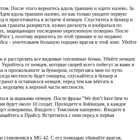
том. После этого вернитесь вдоль траншеи и идите налево. За
. Идем вдоль траншеи налево, но как только увидите первую
д и приготовьтесь к встрече 4 немцев. Спуститесь в бункер и
как гранаты разорвутся, нужно рискнуть и взобраться по
 двоих, защищающих последнюю укрепленную позицию. После
rice ), поэтому вернитесь по этой траншее и по недавно
айса – уничтожаем большую порцию врагов в этой зоне. Убейте
и и расстрелять все видимые топливные бочки. Убейте немцев
 Укройтесь от немцев, которые скорей всего побегут за вами и
 и проскользните за бункером, остерегаясь мин по пути.
гда местность будет очищена, спускайтесь в бункер и
гранат в оставшихся немцев, перед тем как вбегать в
у, ведущему к верхней части местности.
ихся за ящиками немцев. После фразы "We don’t have time to
Там будет около 10 солдат. Проходите к бойницам, в каждое
удут повержены. Входите с Томсоном наперевес. Входите в
ащайтесь к Прайсу. Встретьтесь с ним перед и первая
и становимся к MG 42. С его помощью убивайте врагов,