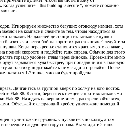
и примените пулемет, чтобы вычистить зону от
Когда услышите " this building is secure ", можете спокойно
 миссии.
ородок. Игнорируем множество бегущих отовсюду немцев, хотя
вездой на компасе и следите за тем, чтобы находиться за
кими танками. На дальней дистанции их танковые пушки
сблизиться и вести бой на коротких расстояниях. Следуйте за
пушки. Когда перекрестье становится красным, это означает,
 на полной скорости и подбейте танк справа. Обычно для этого
релять гораздо удобнее, глядя через бинокль. Проезжайте мимо
и будут взрываться куда быстрее, при попадании им в тыловую
 ту же тактику, подъезжайте к ним сзади и стреляйте. После
ет казаться 1-2 танка, миссия будет пройдена.
рага. Двигайтесь за группой вверх по холму на юго-восток.
бейте Flak 88. Кстати, берегитесь немцев с противотанковыми
о Flak 88. Находясь на вершине холма, расстреливайте всех,
очками. Объезжайте следующий хребет, уничтожьте немецкий
ев и уничтожьте грузовик. Спускайтесь по холму, а там
и переедьте следующую гору справа. Вы увидите 2 танка