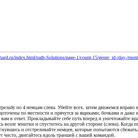
hard.ru/index.html/path-Solutions/page-1/count-15/genre_id-/day-/mon
трельбу по 4 немцам слева. Убейте всех, затем движемся вправо
доточены по местности и прячутся за ящиками, бочками и даже н
т вам в ответ. Прокладывайте себе путь вперед и уничтожайте вра
 возле зенитки и спуститесь на другой стороне (слева). Когда по
игнувшись и отстреливайте немцев, которые попытаются сбежать.
ет чисто, двигайтесь вдоль траншей с вашей командой.