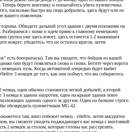
и. Теперь берите винтовку и попытайтесь убить пулеметчика
ого, насколько быстро вы сюда добрались, здесь будут или не
ле вашего появления.
 стороны. Обходите дальний угол здания с двумя похожими на
в. Разбираемся с ними и идем прямо к главному немецкому
аша группа уже здесь воюет, здесь останется 1-2 выживших
те вокруг, убедитесь, что не осталось врагов, затем
ов" есть боеприпасы). Там вы увидите, что бойцов из вашей
нако они будут появляться снова и снова. Бегите через ворота
м немецких пуль. Когда автоматной очередью будет выбит
ейте 3 немцев до того, как они поймут, что вы собираетесь
 немца, один обычно становится легкой добычей, а второй
же 3 немца в здании напротив, один на крыше здания левее
близлежащих зданиях одного за другим. Один на балконе строго
обы обезвредить пулеметчиков MG 42.
окажетесь там, вниз побежит немец - убейте, затем аккуратно
азом, вы сможете увидеть поджидающего вас немца с винтовкой
сть 2 немцев за столом, которые готовы вас расстрелять.