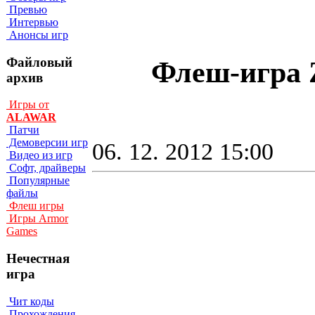
Превью
Интервью
Анонсы игр
Файловый
Флеш-игра Z
архив
Игры от
ALAWAR
Патчи
Демоверсии игр
06. 12. 2012 15:00
Видео из игр
Софт, драйверы
Популярные
файлы
Флеш игры
Игры Armor
Games
Нечестная
игра
Чит коды
Прохождения