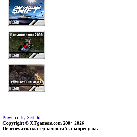
Powered by Seditio
Copyright © XTgamers.com 2004-2026
Перепечатка материалов сайта запрещена.