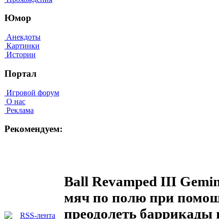
Юмор
Анекдоты
Картинки
Истории
Портал
Игровой форум
О нас
Реклама
Рекомендуем:
Ball Revamped III Gemi
мяч по полю при помощ
преодолеть баррикады и