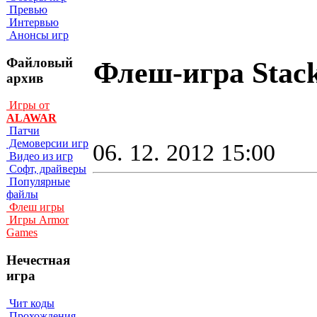
Превью
Интервью
Анонсы игр
Файловый
Флеш-игра Stack
архив
Игры от
ALAWAR
Патчи
Демоверсии игр
06. 12. 2012 15:00
Видео из игр
Софт, драйверы
Популярные
файлы
Флеш игры
Игры Armor
Games
Нечестная
игра
Чит коды
Прохождения