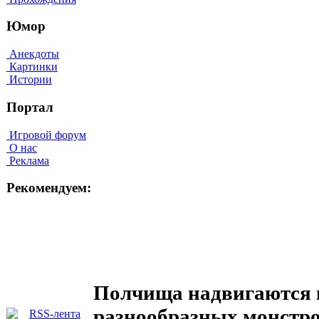
Юмор
Анекдоты
Картинки
Истории
Портал
Игровой форум
О нас
Реклама
Рекомендуем:
Полчища надвигаются и
разнообразных монстр