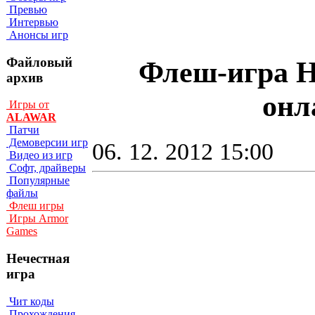
Превью
Интервью
Анонсы игр
Файловый
Флеш-игра Ho
архив
онл
Игры от
ALAWAR
Патчи
Демоверсии игр
06. 12. 2012 15:00
Видео из игр
Софт, драйверы
Популярные
файлы
Флеш игры
Игры Armor
Games
Нечестная
игра
Чит коды
Прохождения