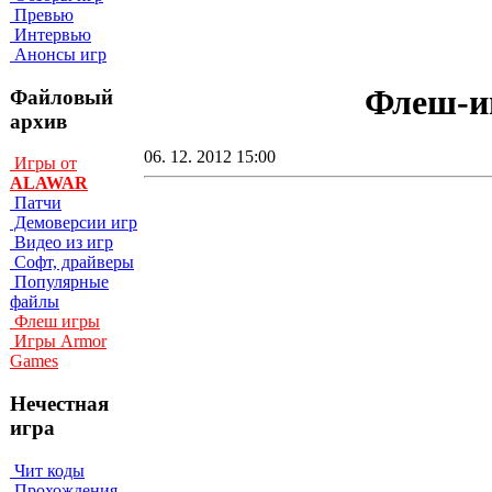
Превью
Интервью
Анонсы игр
Флеш-иг
Файловый
архив
06. 12. 2012 15:00
Игры от
ALAWAR
Патчи
Демоверсии игр
Видео из игр
Софт, драйверы
Популярные
файлы
Флеш игры
Игры Armor
Games
Нечестная
игра
Чит коды
Прохождения