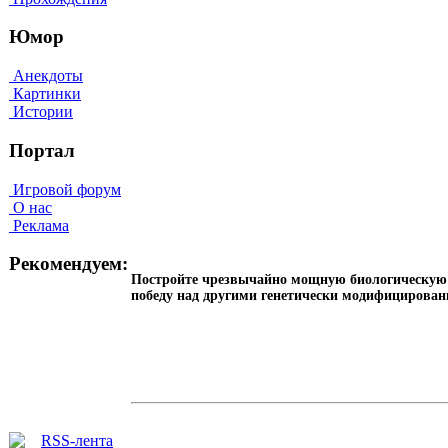
Юмор
Анекдоты
Картинки
Истории
Портал
Игровой форум
О нас
Реклама
Рекомендуем:
Постройте чрезвычайно мощную биологическую с
победу над другими генетически модифициров