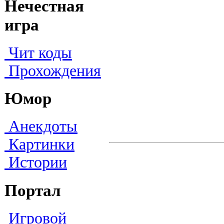
Нечестная
игра
Чит коды
Прохождения
Юмор
Анекдоты
Картинки
Истории
Портал
Игровой