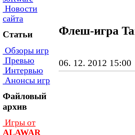
Новости
сайта
Флеш-игра Tan
Статьи
Обзоры игр
Превью
06. 12. 2012 15:00
Интервью
Анонсы игр
Файловый
архив
Игры от
ALAWAR