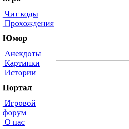
Чит коды
Прохождения
Юмор
Анекдоты
Картинки
Истории
Портал
Игровой
форум
О нас