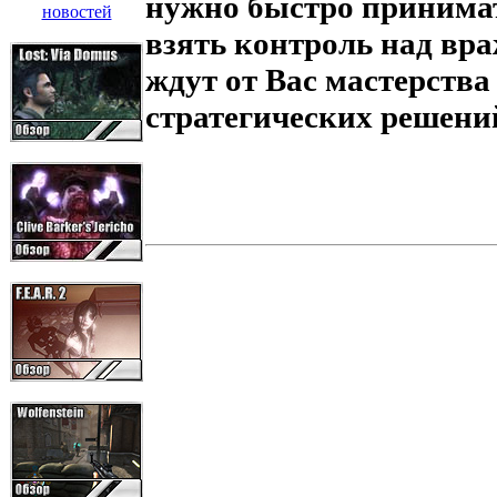
нужно быстро принимат
взять контроль над вр
ждут от Вас мастерств
стратегических решени