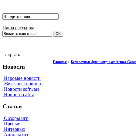
Наша рассылка
закрыть
Главная
>
Бесплатные флеш-игры от Armor Game
Новости
Игровые новости
Железные новости
Новости software
Новости сайта
Статьи
Обзоры игр
Превью
Интервью
Анонсы игр