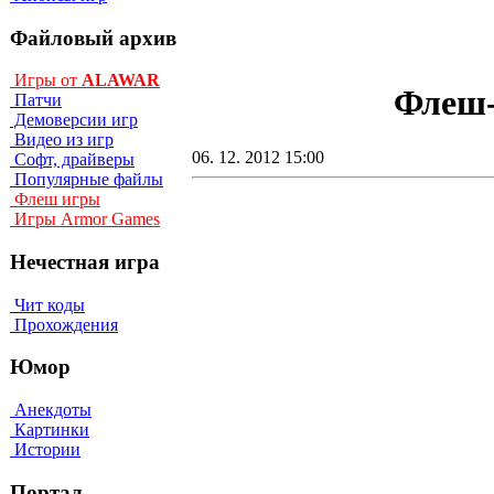
Файловый архив
Игры от
ALAWAR
Флеш-
Патчи
Демоверсии игр
Видео из игр
06. 12. 2012 15:00
Софт, драйверы
Популярные файлы
Флеш игры
Игры Armor Games
Нечестная игра
Чит коды
Прохождения
Юмор
Анекдоты
Картинки
Истории
Портал