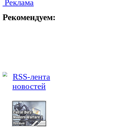
Реклама
Рекомендуем: