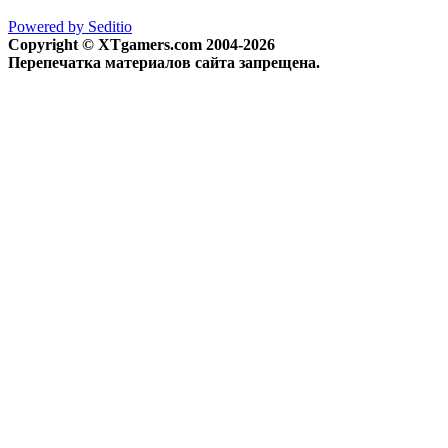
Powered by Seditio
Copyright © XTgamers.com 2004-2026
Перепечатка материалов сайта запрещена.