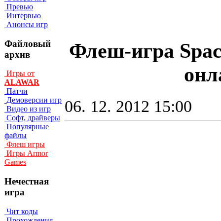
Превью
Интервью
Анонсы игр
Файловый
Флеш-игра Spac
архив
онл
Игры от
ALAWAR
Патчи
Демоверсии игр
06. 12. 2012 15:00
Видео из игр
Софт, драйверы
Популярные
файлы
Флеш игры
Игры Armor
Games
Нечестная
игра
Чит коды
Прохождения