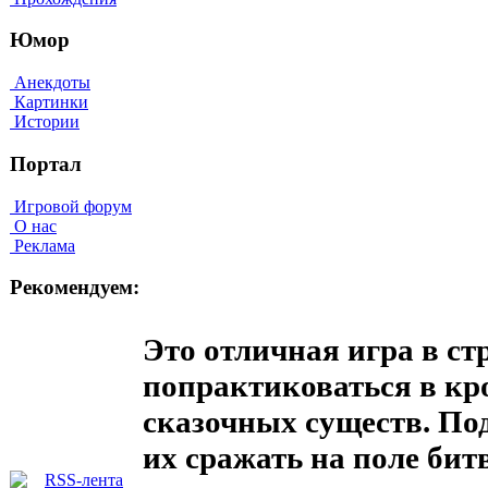
Юмор
Анекдоты
Картинки
Истории
Портал
Игровой форум
О нас
Реклама
Рекомендуем:
Это отличная игра в ст
попрактиковаться в кр
сказочных существ. По
их сражать на поле би