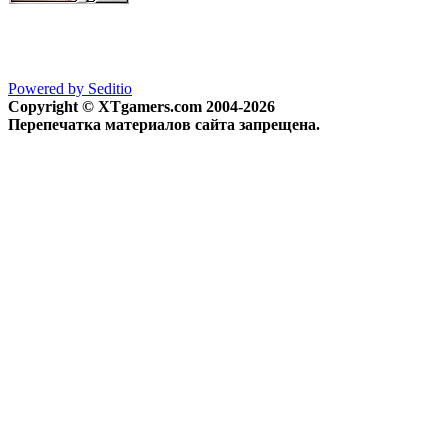
Powered by Seditio
Copyright © XTgamers.com 2004-2026
Перепечатка материалов сайта запрещена.