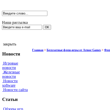
Наша рассылка
закрыть
Главная
>
Бесплатные флеш-игры от Armor Games
>
Флеш
Новости
Игровые
новости
Железные
новости
Новости
software
Новости сайта
Статьи
Обзоры игр