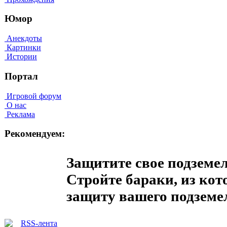
Юмор
Анекдоты
Картинки
Истории
Портал
Игровой форум
О нас
Реклама
Рекомендуем:
Защитите свое подземел
Стройте бараки, из кот
защиту вашего подземе