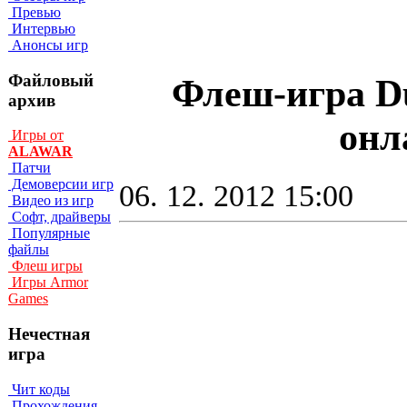
Превью
Интервью
Анонсы игр
Файловый
Флеш-игра Du
архив
онл
Игры от
ALAWAR
Патчи
Демоверсии игр
06. 12. 2012 15:00
Видео из игр
Софт, драйверы
Популярные
файлы
Флеш игры
Игры Armor
Games
Нечестная
игра
Чит коды
Прохождения