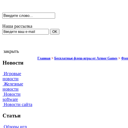
Наша рассылка
закрыть
Главная
>
Бесплатные флеш-игры от Armor Games
>
Флеш
Новости
Игровые
новости
Железные
новости
Новости
software
Новости сайта
Статьи
Обзоры игр