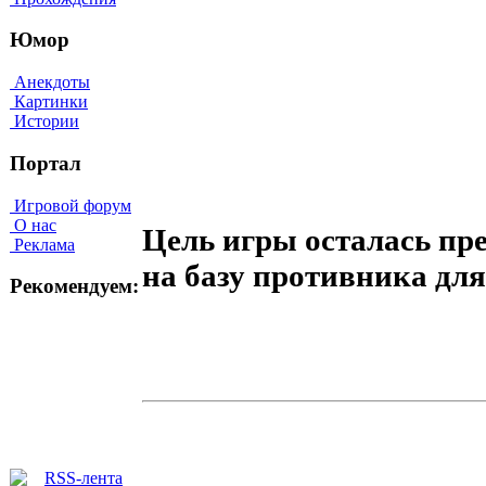
Юмор
Анекдоты
Картинки
Истории
Портал
Игровой форум
О нас
Цель игры осталась пр
Реклама
на базу противника для
Рекомендуем: