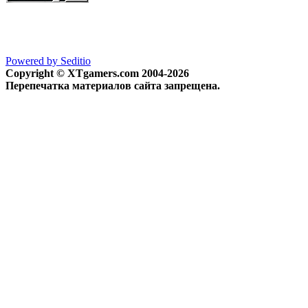
Powered by Seditio
Copyright © XTgamers.com 2004-2026
Перепечатка материалов сайта запрещена.