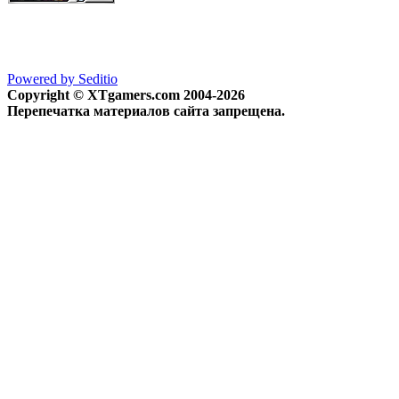
Powered by Seditio
Copyright © XTgamers.com 2004-2026
Перепечатка материалов сайта запрещена.