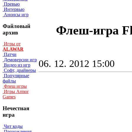
Превью
Интервью
Анонсы игр
Файловый
Флеш-игра Fl
архив
Игры от
ALAWAR
Патчи
Демоверсии игр
06. 12. 2012 15:00
Видео из игр
Софт, драйверы
Популярные
файлы
Флеш игры
Игры Armor
Games
Нечестная
игра
Чит коды
Прохождения