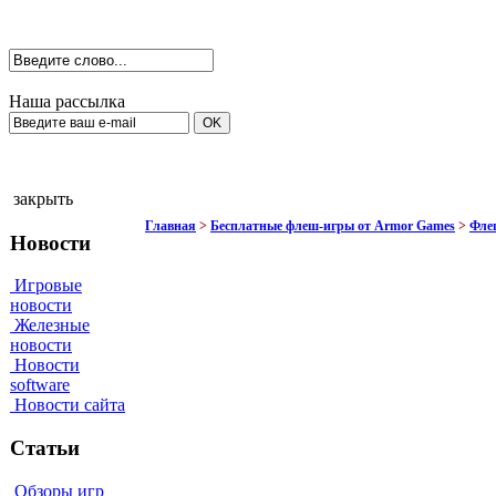
Наша рассылка
закрыть
Главная
>
Бесплатные флеш-игры от Armor Games
>
Флеш
Новости
Игровые
новости
Железные
новости
Новости
software
Новости сайта
Статьи
Обзоры игр