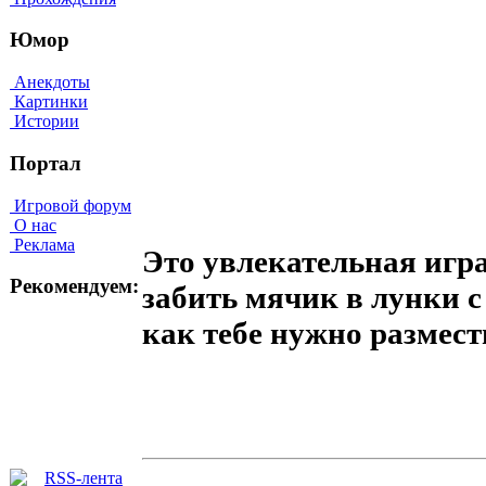
Юмор
Анекдоты
Картинки
Истории
Портал
Игровой форум
О нас
Реклама
Это увлекательная игра
Рекомендуем:
забить мячик в лунки с
как тебе нужно размес