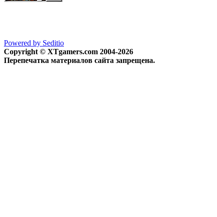
Powered by Seditio
Copyright © XTgamers.com 2004-2026
Перепечатка материалов сайта запрещена.