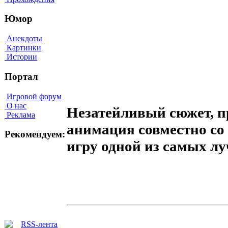
Юмор
Анекдоты
Картинки
Истории
Портал
Игровой форум
О нас
Незатейливый сюжет, п
Реклама
анимация совместно со
Рекомендуем:
игру одной из самых л