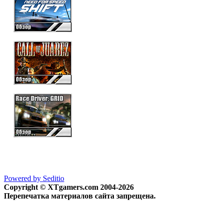
Powered by Seditio
Copyright © XTgamers.com 2004-2026
Перепечатка материалов сайта запрещена.