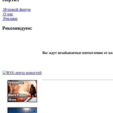
Игровой форум
О нас
Реклама
Рекомендуем:
Вас ждут незабываемые впечатления от ко