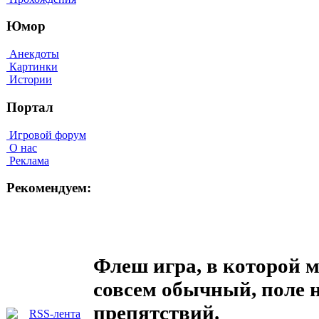
Юмор
Анекдоты
Картинки
Истории
Портал
Игровой форум
О нас
Реклама
Рекомендуем:
Флеш игра, в которой м
совсем обычный, поле 
препятствий.