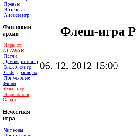
Превью
Интервью
Анонсы игр
Файловый
Флеш-игра Pu
архив
Игры от
ALAWAR
Патчи
Демоверсии игр
06. 12. 2012 15:00
Видео из игр
Софт, драйверы
Популярные
файлы
Флеш игры
Игры Armor
Games
Нечестная
игра
Чит коды
Прохождения