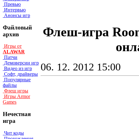
Превью
Интервью
Анонсы игр
Файловый
Флеш-игра Roone
архив
онл
Игры от
ALAWAR
Патчи
Демоверсии игр
06. 12. 2012 15:00
Видео из игр
Софт, драйверы
Популярные
файлы
Флеш игры
Игры Armor
Games
Нечестная
игра
Чит коды
Прохождения