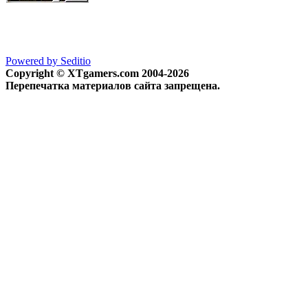
Powered by Seditio
Copyright © XTgamers.com 2004-2026
Перепечатка материалов сайта запрещена.