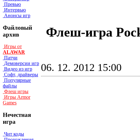
Превью
Интервью
Анонсы игр
Файловый
Флеш-игра Pock
архив
Игры от
ALAWAR
Патчи
Демоверсии игр
06. 12. 2012 15:00
Видео из игр
Софт, драйверы
Популярные
файлы
Флеш игры
Игры Armor
Games
Нечестная
игра
Чит коды
Прохождения