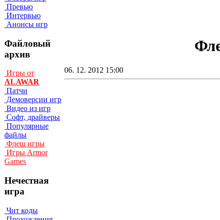
Превью
Интервью
Анонсы игр
Фле
Файловый
архив
06. 12. 2012 15:00
Игры от
ALAWAR
Патчи
Демоверсии игр
Видео из игр
Софт, драйверы
Популярные
файлы
Флеш игры
Игры Armor
Games
Нечестная
игра
Чит коды
Прохождения