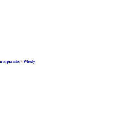
ш-игры misc
>
Wheely