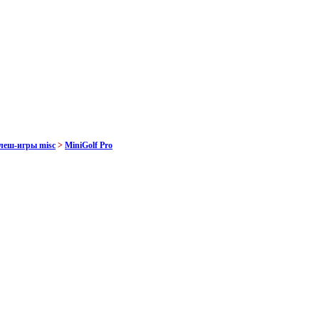
леш-игры misc
>
MiniGolf Pro