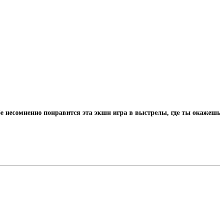
ебе несомненно понравится эта экшн игра в выстрелы, где ты окажеш