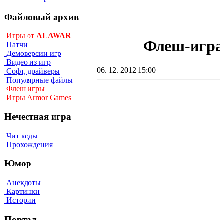
Файловый архив
Игры от
ALAWAR
Флеш-игра
Патчи
Демоверсии игр
Видео из игр
06. 12. 2012 15:00
Софт, драйверы
Популярные файлы
Флеш игры
Игры Armor Games
Нечестная игра
Чит коды
Прохождения
Юмор
Анекдоты
Картинки
Истории
Портал