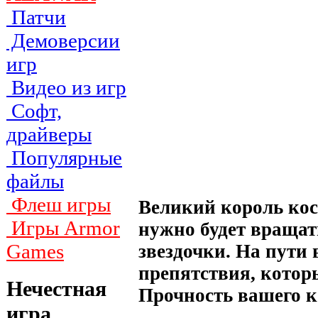
Патчи
Демоверсии
игр
Видео из игр
Софт,
драйверы
Популярные
файлы
Флеш игры
Великий король косм
Игры Armor
нужно будет вращать
Games
звездочки. На пути
препятствия, которы
Нечестная
Прочность вашего к
игра