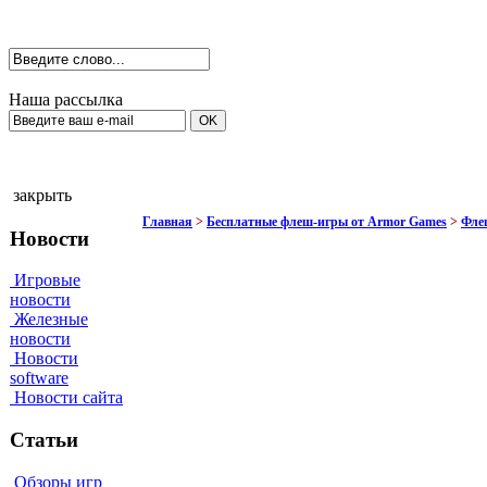
Наша рассылка
закрыть
Главная
>
Бесплатные флеш-игры от Armor Games
>
Фле
Новости
Игровые
новости
Железные
новости
Новости
software
Новости сайта
Статьи
Обзоры игр