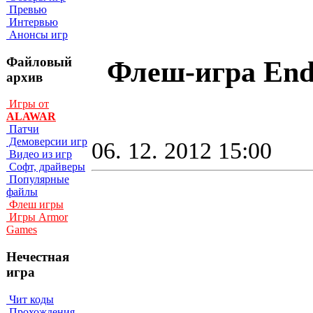
Превью
Интервью
Анонсы игр
Файловый
Флеш-игра Endl
архив
Игры от
ALAWAR
Патчи
Демоверсии игр
06. 12. 2012 15:00
Видео из игр
Софт, драйверы
Популярные
файлы
Флеш игры
Игры Armor
Games
Нечестная
игра
Чит коды
Прохождения