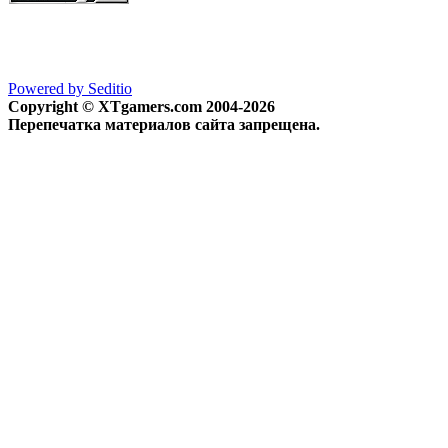
Powered by Seditio
Copyright © XTgamers.com 2004-2026
Перепечатка материалов сайта запрещена.