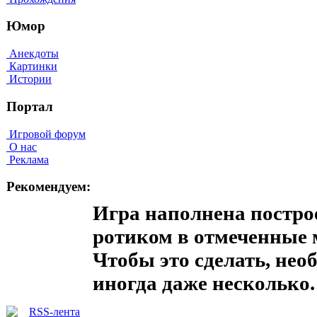
Юмор
Анекдоты
Картинки
Истории
Портал
Игровой форум
О нас
Реклама
Рекомендуем:
Игра наполнена постро
ротиком в отмеченные 
Чтобы это сделать, нео
иногда даже несколько