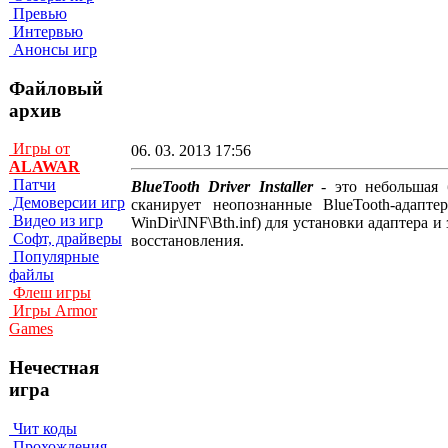
Превью
Интервью
Анонсы игр
Файловый
архив
Игры от
06. 03. 2013 17:56
ALAWAR
Патчи
BlueTooth Driver Installer
- это небольшая б
Демоверсии игр
сканирует неопознанные BlueTooth-адап
Видео из игр
WinDir\INF\Bth.inf) для установки адаптера 
Софт, драйверы
восстановления.
Популярные
файлы
Флеш игры
Игры Armor
Games
Нечестная
игра
Чит коды
Прохождения