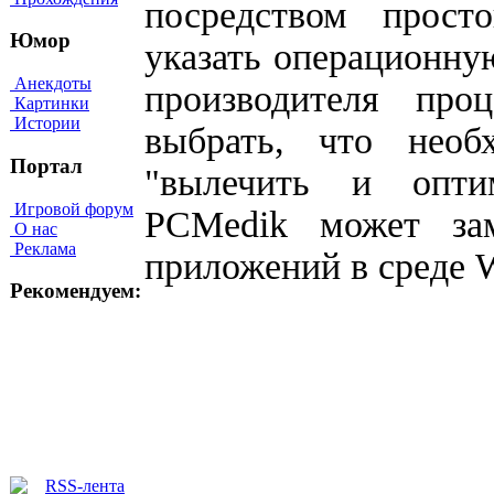
посредством прост
Юмор
указать операционну
Анекдоты
производителя про
Картинки
Истории
выбрать, что необ
Портал
"вылечить и опти
Игровой форум
PCMedik может зам
О нас
Реклама
приложений в среде 
Рекомендуем: