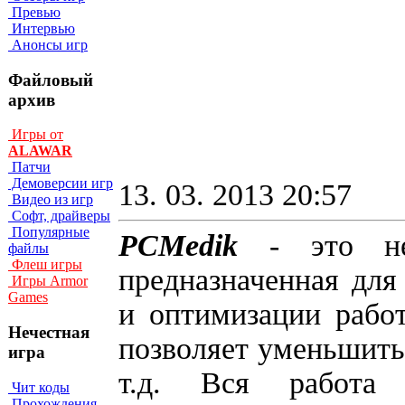
Превью
Интервью
Анонсы игр
Файловый
архив
Игры от
ALAWAR
Патчи
Демоверсии игр
13. 03. 2013 20:57
Видео из игр
Софт, драйверы
Популярные
PCMedik
- это не
файлы
Флеш игры
предназначенная для
Игры Armor
Games
и оптимизации рабо
Нечестная
позволяет уменьшить 
игра
т.д. Вся работа 
Чит коды
Прохождения