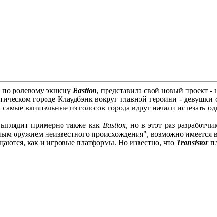
м по ролевому экшену
Bastion
, представила свой новый проект 
тическом городе Клаудбэнк вокруг главной героини - девушки с
 - самые влиятельные из голосов города вдруг начали исчезать о
r выглядит примерно также как
Bastion
, но в этот раз разработ
чным оружием неизвестного происхождения", возможно имеется
щаются, как и игровые платформы. Но известно, что
Transistor
пл