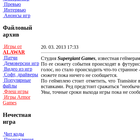
Превью
Интервью
Анонсы игр
Файловый
архив
Игры от
20. 03. 2013 17:33
ALAWAR
Патчи
Студия
Supergiant Games
, известная геймера
Демоверсии игр
По ее сюжету события происходят в футурис
Видео из игр
голос, но стало происходить что-то странное
Софт, драйверы
сюжете пока ничего не сообщается.
Популярные
По геймплею стоит отметить, что Transisto
файлы
вставками. Ред предстоит сражаться "необы
Флеш игры
Увы, точные сроки выхода игры пока не сооб
Игры Armor
Games
Нечестная
игра
Чит коды
Прохождения