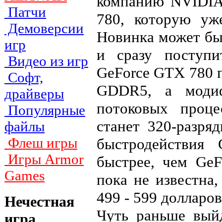
компанию NVIDIA
Патчи
780, которую у
Демоверсии
Новинка может бы
игр
и сразу поступи
Видео из игр
GeForce GTX 780 
Софт,
GDDR5, а модиф
драйверы
потоковых проц
Популярные
станет 320-разря
файлы
Флеш игры
быстродействия
Игры Armor
быстрее, чем Ge
Games
пока не известна,
499 - 599 долларов
Нечестная
Чуть раньше вы
игра