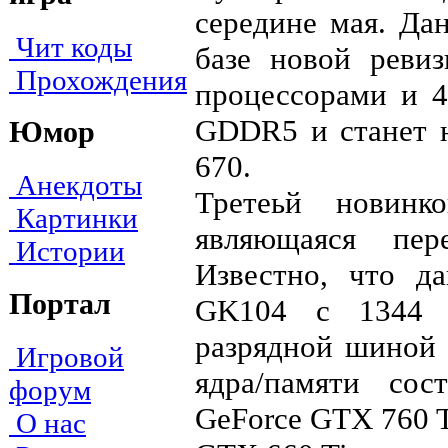
середине мая. Да
Чит коды
базе новой реви
Прохождения
процессорами и 4
GDDR5 и станет 
Юмор
670.
Анекдоты
Третеьй новинк
Картинки
являющаяся пер
Истории
Известно, что д
Портал
GK104 с 1344 п
разрядной шиной 
Игровой
ядра/памяти со
форум
GeForce GTX 760 T
О нас