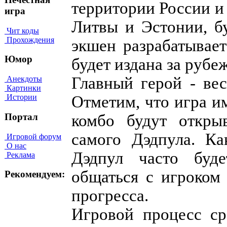
территории России и
игра
Литвы и Эстонии, б
Чит коды
Прохождения
экшен разрабатывает
Юмор
будет издана за рубе
Главный герой - ве
Анекдоты
Картинки
Отметим, что игра им
Истории
комбо будут откры
Портал
самого Дэдпула. К
Игровой форум
О нас
Дэдпул часто буде
Реклама
общаться с игроком
Рекомендуем:
прогресса.
Игровой процесс ср