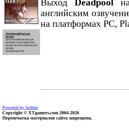
Выход
Deadpool
на
английским озвучени
на платформах РС, Pla
Эротический массаж
москва
Эротический массаж для
мужчин от массажисток в
москве
эротический массаж
москва
.
talismanspa.club
Powered by Seditio
Copyright © XTgamers.com 2004-2026
Перепечатка материалов сайта запрещена.