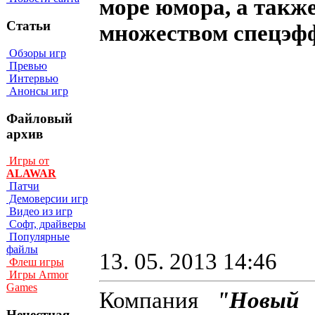
море юмора, а такж
Статьи
множеством спецэф
Обзоры игр
Превью
Интервью
Анонсы игр
Файловый
архив
Игры от
ALAWAR
Патчи
Демоверсии игр
Видео из игр
Софт, драйверы
Популярные
файлы
13. 05. 2013 14:46
Флеш игры
Игры Armor
Games
Компания
"Новый 
Нечестная