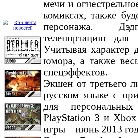
мечи и огнестрельное
комиксах, также бу
персонажа. Дэдп
телепортацию для 
Учитывая характер 
юмора, а также вес
спецэффектов.
Экшен от третьего 
русском языке с ор
для персональных
PlayStation 3 и Xbo
игры – июнь 2013 год