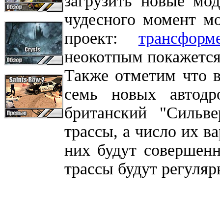
загрузить новые мод
чудесного момент м
проект:
трансфор
неокотпым покажется
Также отметим что 
семь новых автодр
британский "Сильве
трассы, а число их в
них будут совершен
трассы будут регуляр