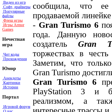
Видео из игр
сообщила, что е
Софт, драйверы
Популярные
продаваемой линейке 
файлы
Флеш игры
-
Gran Turismo 6
поя
Игры Armor
Games
года. Данную ново
Нечестная
создатель
Gran T
игра
торжествах в честь
Чит коды
Прохождения
Заметим, что тольк
Юмор
Gran Turismo достигл
Анекдоты
Gran Turismo 6
пре
Картинки
Истории
PlayStation 3 и 
Портал
реализмом, а так
Игровой форум
интересные трассы и,
О нас