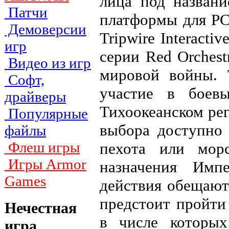
лица под названи
Патчи
платформы для PC
Демоверсии
Tripwire Interacti
игр
серии Red Orches
Видео из игр
мировой войны. 
Софт,
участие в боевы
драйверы
Тихоокеанском рег
Популярные
выбора доступно 
файлы
Флеш игры
пехота или мор
Игры Armor
назначения Имп
Games
действия обещают
предстоит пройти
Нечестная
в числе которых
игра