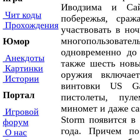
Иводзима и Сай
Чит коды
побережья, сра
Прохождения
участвовать в но
многопользова
Юмор
одновременно до
Анекдоты
также шесть новы
Картинки
оружия включае
Истории
винтовки US Ga
Портал
пистолеты, пул
миномет и даже са
Игровой
Storm появится в
форум
года. Причем п
О нас